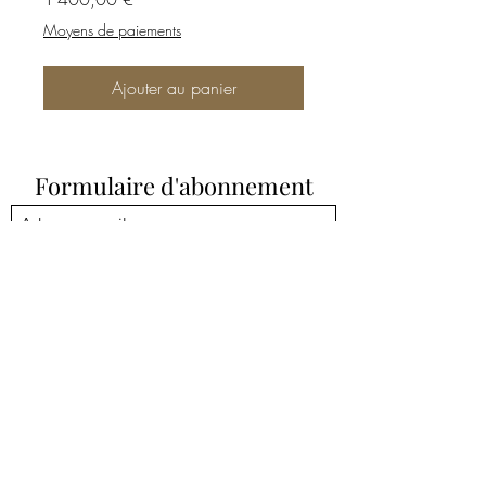
Moyens de paiements
Ajouter au panier
Formulaire d'abonnement
Envoyer
Mail:
corinne@cpairelasjunies.com
Numéro d'ordre Maison des Artistes : P836725
SIRET:
801 557 836 00013
FRANCE
©2020 by Corinne Paire Lasjunies