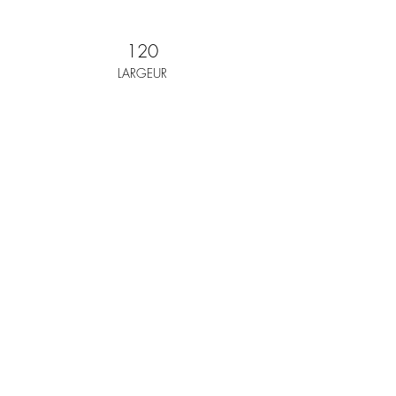
120
LARGEUR
2
PROFONDEUR
SHOP
Previous
Next
Formulaire d'abonnement