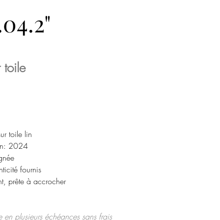
.04.2"
 toile
r toile lin
on: 2024
gnée
ticité fournis
, prête à accrocher
 en plusieurs échéances sans frais